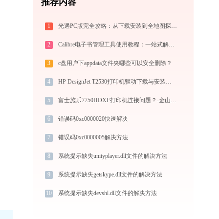
推荐内容
1
光遇PC版完全攻略：从下载安装到全地图探索的新手入门指南（2026最新）
2
Calibre电子书管理工具使用教程：一站式解决电子书格式转换、元数据管理与设备同步
3
c盘用户下appdata文件夹哪些可以安全删除？
4
HP DesignJet T2530打印机驱动下载与安装指南：一步步教您操作
5
富士施乐7750HDXF打印机连接问题？-金山毒霸
6
错误码0xc0000020快速解决
7
错误码0xc0000005解决方法
8
系统提示缺失unityplayer.dll文件的解决方法
9
系统提示缺失getskype.dll文件的解决方法
10
系统提示缺失devshl.dll文件的解决方法