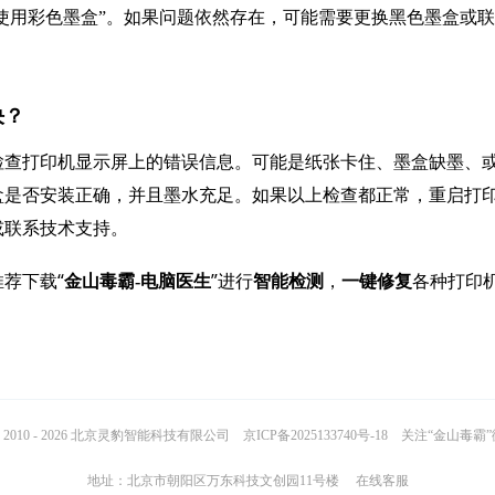
仅使用彩色墨盒”。如果问题依然存在，可能需要更换黑色墨盒或
决？
检查打印机显示屏上的错误信息。可能是纸张卡住、墨盒缺墨、
盒是否安装正确，并且墨水充足。如果以上检查都正常，重启打
或联系技术支持。
荐下载“
”进行
，
各种打印
金山毒霸-电脑医生
智能检测
一键修复
2010 - 2026 北京灵豹智能科技有限公司
京ICP备2025133740号-18
关注“金山毒霸
地址：北京市朝阳区万东科技文创园11号楼
在线客服