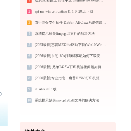
1
浩辰cad看图王 简体中文 dwgfastview.exe系统错误iwebproxystub.dll丢失如何解决
2
api-ms-win-crt-runtime-l1-1-0_20.dll下载
3
农行网银支付插件 DBSvr_ABC.exe系统错误dbtoken_abc.dll丢失如何解决
4
系统提示缺失ffmpeg.dll文件的解决方法
5
(2025最新)惠普M232dw驱动下载(Win10/Win11) 官方安装教程
6
(2026最新)东芝180s打印机驱动如何下载安装？这里有你需要的所有信息
7
(2026最新) 兄弟T425W打印机连接问题如何解决？-金山毒霸
8
(2026最新)专业指南：惠普D2568打印机驱动的下载与安装步骤详解
9
af_utils.dll下载
10
系统提示缺失msvcp120.dll文件的解决方法