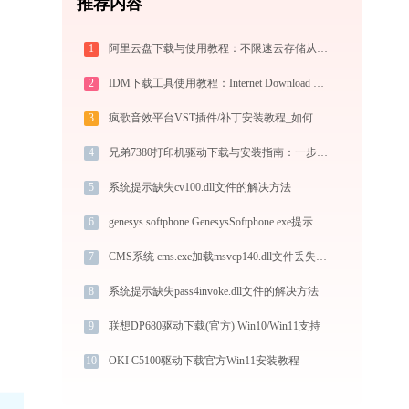
推荐内容
1
阿里云盘下载与使用教程：不限速云存储从零上手全指南
2
IDM下载工具使用教程：Internet Download Manager高速下载与视频抓取完全指南
3
疯歌音效平台VST插件/补丁安装教程_如何加载插件效果包
4
兄弟7380打印机驱动下载与安装指南：一步步教您操作
5
系统提示缺失cv100.dll文件的解决方法
6
genesys softphone GenesysSoftphone.exe提示缺少msvcp120.dll文件的解决办法
7
CMS系统 cms.exe加载msvcp140.dll文件丢失处理办法
8
系统提示缺失pass4invoke.dll文件的解决方法
9
联想DP680驱动下载(官方) Win10/Win11支持
10
OKI C5100驱动下载官方Win11安装教程