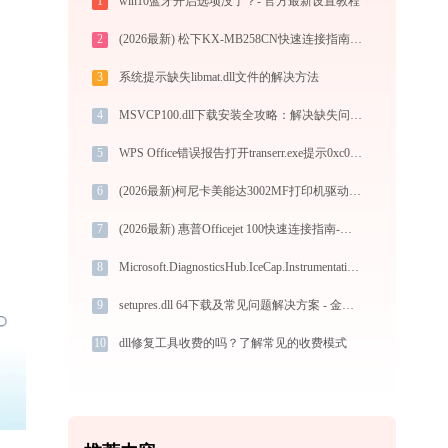
1
win10蓝牙开启选项没了？- 官方最新设置教程
2
(2026最新) 松下KX-MB258CN快速连接指南 - 金山毒霸
3
系统提示缺失libmat.dll文件的解决方法
4
MSVCP100.dll下载安装全攻略：解决缺失问题的官方免费方案（32/64位系统适用）
5
WPS Office错误报告打开transerr.exe提示0xc000000d错误码怎么办
6
(2026最新)柯尼卡美能达3002MF打印机驱动安装全攻略：从下载到安装完全教程
7
(2026最新) 惠普Officejet 100快速连接指南-金山毒霸
8
Microsoft.DiagnosticsHub.IceCap.Instrumentation.resources.dll下载
9
setupres.dll 64下载及常见问题解决方案 - 金山毒霸
10
dll修复工具收费的吗？了解常见的收费模式