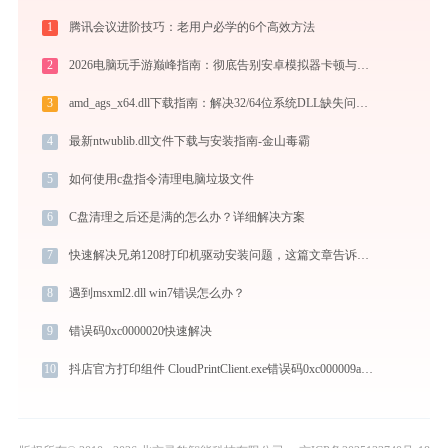
1
腾讯会议进阶技巧：老用户必学的6个高效方法
2
2026电脑玩手游巅峰指南：彻底告别安卓模拟器卡顿与捆绑，体验官方原生多端互通
3
amd_ags_x64.dll下载指南：解决32/64位系统DLL缺失问题 | 官方免费安全下载
4
最新ntwublib.dll文件下载与安装指南-金山毒霸
5
如何使用c盘指令清理电脑垃圾文件
6
C盘清理之后还是满的怎么办？详细解决方案
7
快速解决兄弟1208打印机驱动安装问题，这篇文章告诉你方法
8
遇到msxml2.dll win7错误怎么办？
9
错误码0xc0000020快速解决
10
抖店官方打印组件 CloudPrintClient.exe错误码0xc000009a处理办法