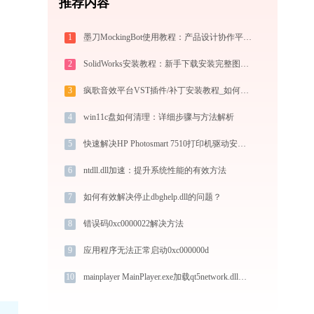
推荐内容
1
墨刀MockingBot使用教程：产品设计协作平台从入门到精通
2
SolidWorks安装教程：新手下载安装完整图文指南
3
疯歌音效平台VST插件/补丁安装教程_如何加载插件效果包
4
win11c盘如何清理：详细步骤与方法解析
5
快速解决HP Photosmart 7510打印机驱动安装问题，这篇文章告诉你方法
6
ntdll.dll加速：提升系统性能的有效方法
7
如何有效解决停止dbghelp.dll的问题？
8
错误码0xc0000022解决方法
9
应用程序无法正常启动0xc000000d
10
mainplayer MainPlayer.exe加载qt5network.dll文件丢失处理办法