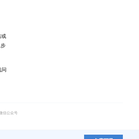
洁或
上步
机问
”微信公众号