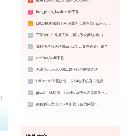
1
应用程序无法正常启动0xc000007b
2
hwa_plugin_hwshare.dll下载
3
(2026最新)如何轻松下载和安装惠普PageWide Pro 552dw(D3Q17D)打印机驱动？跟着这篇指南走
4
下载金山dll修复工具，解决系统问题-金山毒霸
5
如何快速解决迅雷msvcr71.dll文件丢失问题？
6
edpKing64.dll下载
7
系统提示0xc0000022错误码的解决方法
8
UIBase.dll下载指南：32/64位系统官方免费下载与安装教程
9
gfx.dll下载指南：32/64位系统官方免费版下载与安装教程
10
如何解决大漠 dm.dll 加载失败的问题？