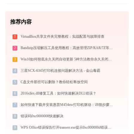
推荐内容
1
VirtualBox共享文件夹完整教程：实战配置与故障排查
2
Bandizip压缩解压工具使用教程：高效管理ZIP/RAR/7Z等30+格式的免费压缩神器
3
Win10如何彻底永久关闭自动更新 5种方法教你永久关闭win10自动更新
4
三星SCX-6345打印机连接问题解决方法 - 金山毒霸
5
C盘文件那些可以删除？教你轻松释放空间
6
2016xllex.dll修复工具：如何快速解决DLL错误？
7
如何快速下载并安装惠普M454nw打印机驱动：详细步骤解析
8
错误码0xc0000008快速解决
9
WPS Office错误报告打开transerr.exe提示0xc000000d错误码怎么办