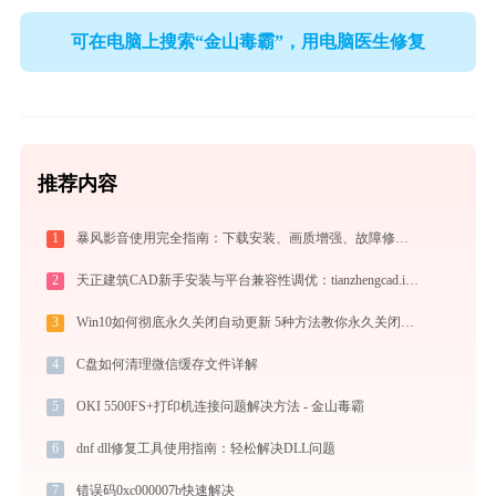
可在电脑上搜索“金山毒霸”，用电脑医生修复
推荐内容
1
暴风影音使用完全指南：下载安装、画质增强、故障修复与播放器对比
2
天正建筑CAD新手安装与平台兼容性调优：tianzhengcad.ijinshan.com 绿色上手秘籍
3
Win10如何彻底永久关闭自动更新 5种方法教你永久关闭win10自动更新
4
C盘如何清理微信缓存文件详解
5
OKI 5500FS+打印机连接问题解决方法 - 金山毒霸
6
dnf dll修复工具使用指南：轻松解决DLL问题
7
错误码0xc000007b快速解决