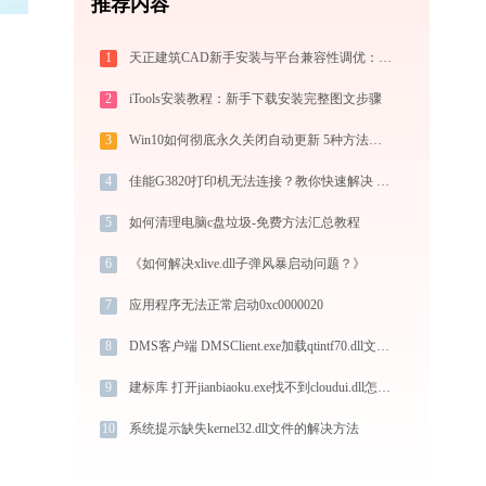
推荐内容
1
天正建筑CAD新手安装与平台兼容性调优：tianzhengcad.ijinshan.com 绿色上手秘籍
2
iTools安装教程：新手下载安装完整图文步骤
3
Win10如何彻底永久关闭自动更新 5种方法教你永久关闭win10自动更新
4
佳能G3820打印机无法连接？教你快速解决 - 金山毒霸
5
如何清理电脑c盘垃圾-免费方法汇总教程
6
《如何解决xlive.dll子弹风暴启动问题？》
7
应用程序无法正常启动0xc0000020
8
DMS客户端 DMSClient.exe加载qtintf70.dll文件丢失处理办法
9
建标库 打开jianbiaoku.exe找不到cloudui.dll怎么办
10
系统提示缺失kernel32.dll文件的解决方法