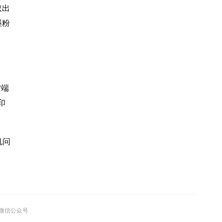
取出
墨粉
“端
印
机问
”微信公众号