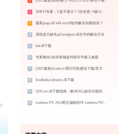
1
(2025最新)西铁城CL-S621/CL-E321驱动下载(官方Win10/Win11)
2
20年IT专家：U盘不显示？3步排查+1键AI修复方案
3
最新psapi.dll x64 win10如何解决加载错误？
4
系统提示缺失qt5serialport.dll文件的解决方法
5
hal.dll下载
6
专家教你3步排查键盘特殊符号输入难题
7
(2025最新)Godex小票打印机驱动下载(官方Win10/Win11)
8
IronRuby.Libraries.dll下载
9
Qt5Core.dll下载指南：解决DLL缺失问题的完整方案
10
LedshowTW 2012图文编辑软件 LedshowTW.exe加载sun_show.dll文件丢失处理办法