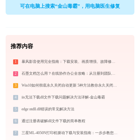
可在电脑上搜索“金山毒霸”，用电脑医生修复
推荐内容
1
暴风影音使用完全指南：下载安装、画质增强、故障修复与播放器对比
2
石墨文档怎么用？在线协作办公全攻略：从注册到团队高效协同
3
Win10如何彻底永久关闭自动更新 5种方法教你永久关闭win10自动更新
4
iis无法下载dll文件下载问题解决方法详解-金山毒霸
5
edge ntdll.dll错误的常见解决方法
6
通过注册表破解dll文件下载的简单教程
7
三星ML-4050N打印机驱动下载与安装指南：一步步教您操作