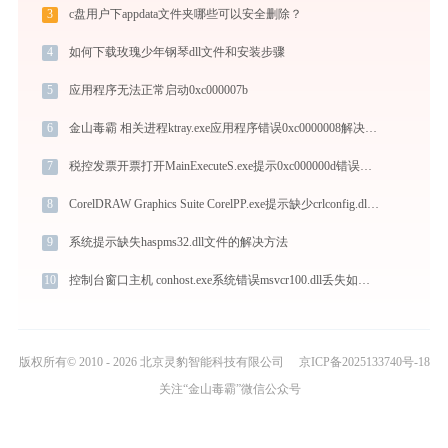
3
c盘用户下appdata文件夹哪些可以安全删除？
4
如何下载玫瑰少年钢琴dll文件和安装步骤
5
应用程序无法正常启动0xc000007b
6
金山毒霸 相关进程ktray.exe应用程序错误0xc0000008解决方法
7
税控发票开票打开MainExecuteS.exe提示0xc000000d错误码怎么办
8
CorelDRAW Graphics Suite CorelPP.exe提示缺少crlconfig.dll文件的解决办法
9
系统提示缺失haspms32.dll文件的解决方法
10
控制台窗口主机 conhost.exe系统错误msvcr100.dll丢失如何解决
版权所有© 2010 - 2026 北京灵豹智能科技有限公司
京ICP备2025133740号-18
关注“金山毒霸”微信公众号