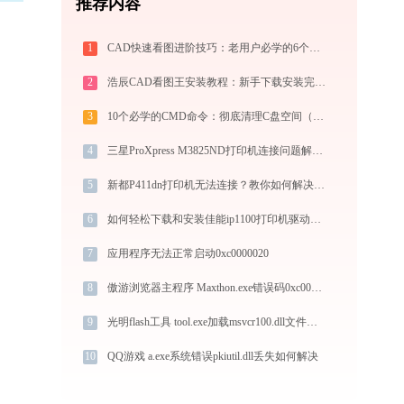
推荐内容
1
CAD快速看图进阶技巧：老用户必学的6个实用方法
2
浩辰CAD看图王安装教程：新手下载安装完整图文步骤
3
10个必学的CMD命令：彻底清理C盘空间（2025实战手册）
4
三星ProXpress M3825ND打印机连接问题解决方法 - 金山毒霸
5
新都P411dn打印机无法连接？教你如何解决！-金山毒霸
6
如何轻松下载和安装佳能ip1100打印机驱动？跟着这篇指南走
7
应用程序无法正常启动0xc0000020
8
傲游浏览器主程序 Maxthon.exe错误码0xc0000005处理办法
9
光明flash工具 tool.exe加载msvcr100.dll文件丢失处理办法
10
QQ游戏 a.exe系统错误pkiutil.dll丢失如何解决