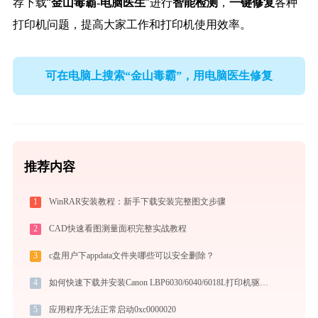
荐下载“
”进行
，
各种
金山毒霸-电脑医生
智能检测
一键修复
打印机问题，提高大家工作和打印机使用效率。
可在电脑上搜索“金山毒霸”，用电脑医生修复
推荐内容
1
WinRAR安装教程：新手下载安装完整图文步骤
2
CAD快速看图测量面积完整实战教程
3
c盘用户下appdata文件夹哪些可以安全删除？
4
如何快速下载并安装Canon LBP6030/6040/6018L打印机驱动：详细步骤解析
5
应用程序无法正常启动0xc0000020