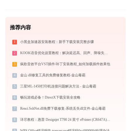
推荐内容
1
小黑盒加速器安装教程：新手下载安装完整步骤
2
KOOK语音优化设置教程：解决延迟高、回声、降噪失效问题
3
疯歌音效平台VST插件/补丁安装教程_如何加载插件效果包
4
金山 dll修复工具的免费修复教程-金山毒霸
5
三星ML-1450打印机连接问题解决方法 - 金山毒霸
6
畅玩游戏必备！DirectX下载安装全攻略
7
Renci.SshNet.dll免费下载修复-系统丢失dll文件-金山毒霸
8
详尽教程：惠普 Designjet T790 24 英寸 ePrinter (CR647A)打印机驱动的正确下载与安装方式
9
WPS Office错误报告 transerr.exe错误码0xc000000d处理办法