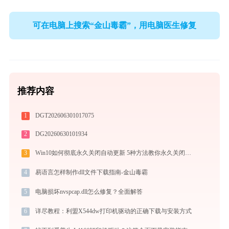
可在电脑上搜索“金山毒霸”，用电脑医生修复
推荐内容
1
DGT202606301017075
2
DG20260630101934
3
Win10如何彻底永久关闭自动更新 5种方法教你永久关闭win10自动更新
4
易语言怎样制作dll文件下载指南-金山毒霸
5
电脑损坏nvspcap.dll怎么修复？全面解答
6
详尽教程：利盟X544dw打印机驱动的正确下载与安装方式