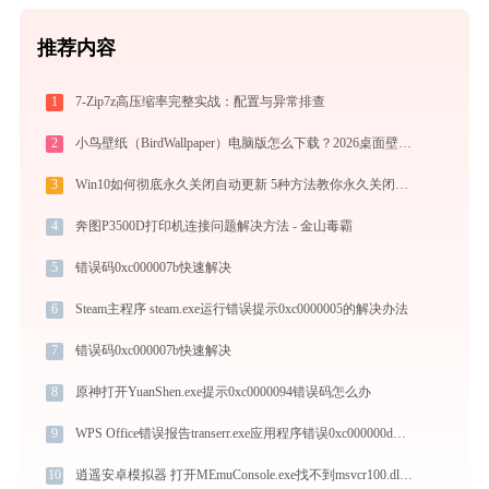
推荐内容
1
7-Zip7z高压缩率完整实战：配置与异常排查
2
小鸟壁纸（BirdWallpaper）电脑版怎么下载？2026桌面壁纸美化神器指南
3
Win10如何彻底永久关闭自动更新 5种方法教你永久关闭win10自动更新
4
奔图P3500D打印机连接问题解决方法 - 金山毒霸
5
错误码0xc000007b快速解决
6
Steam主程序 steam.exe运行错误提示0xc0000005的解决办法
7
错误码0xc000007b快速解决
8
原神打开YuanShen.exe提示0xc0000094错误码怎么办
9
WPS Office错误报告transerr.exe应用程序错误0xc000000d解决方法
10
逍遥安卓模拟器 打开MEmuConsole.exe找不到msvcr100.dll怎么办