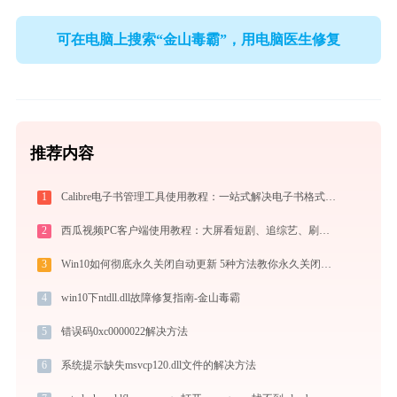
可在电脑上搜索“金山毒霸”，用电脑医生修复
推荐内容
1
Calibre电子书管理工具使用教程：一站式解决电子书格式转换、元数据管理与设备同步
2
西瓜视频PC客户端使用教程：大屏看短剧、追综艺、刷影视的高清播放指南
3
Win10如何彻底永久关闭自动更新 5种方法教你永久关闭win10自动更新
4
win10下ntdll.dll故障修复指南-金山毒霸
5
错误码0xc0000022解决方法
6
系统提示缺失msvcp120.dll文件的解决方法