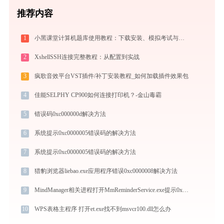
推荐内容
1
小黑课堂计算机题库使用教程：下载安装、模拟考试与高效刷题全攻略
2
XshellSSH连接完整教程：从配置到实战
3
疯歌音效平台VST插件/补丁安装教程_如何加载插件效果包
4
佳能SELPHY CP900如何连接打印机？-金山毒霸
5
错误码0xc000000d解决方法
6
系统提示0xc0000005错误码的解决方法
7
系统提示0xc0000005错误码的解决方法
8
猎豹浏览器liebao.exe应用程序错误0xc0000008解决方法
9
MindManager相关进程打开MmReminderService.exe提示0xc000007b错误码怎么办
10
WPS表格主程序 打开et.exe找不到msvcr100.dll怎么办