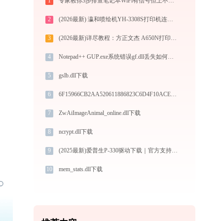
1
专家教你3步排查笔记本WiFi有信号但上不了网
2
(2026最新) 瀛和喷绘机YH-3308S打印机连接问题解决方法 -金山毒霸
3
(2026最新)详尽教程：方正文杰 A650N打印机驱动的正确下载与安装方式
4
Notepad++ GUP.exe系统错误gf.dll丢失如何解决
5
gslb.dll下载
6
6F15966CB2AA520611886823C6D4F10ACEAE2706.dll下载
7
ZwAiImageAnimal_online.dll下载
8
ncrypt.dll下载
9
(2025最新)爱普生P-330驱动下载｜官方支持Win10/Win11
10
mem_stats.dll下载