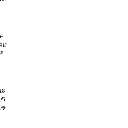
在
消暂
驱
洁多
进行
系专