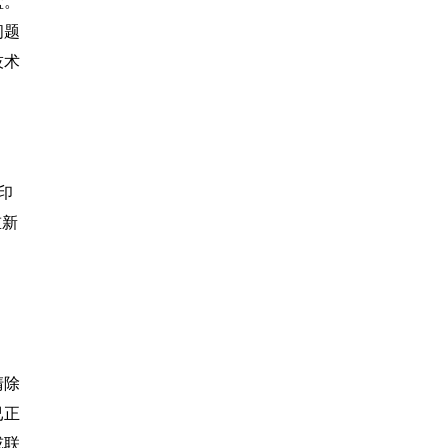
盒。
问题
技术
印
重新
清除
已正
或联