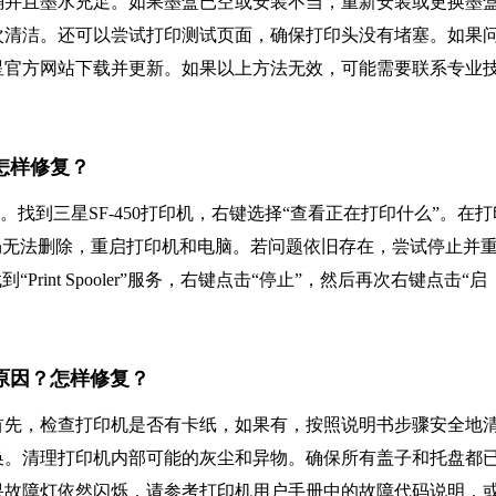
确并且墨水充足。如果墨盒已空或安装不当，重新安装或更换墨
次清洁。还可以尝试打印测试页面，确保打印头没有堵塞。如果
星官方网站下载并更新。如果以上方法无效，可能需要联系专业
？怎样修复？
。找到三星SF-450打印机，右键选择“查看正在打印什么”。在打
仍无法删除，重启打印机和电脑。若问题依旧存在，尝试停止并
msc，找到“Print Spooler”服务，右键点击“停止”，然后再次右键点击“启
么原因？怎样修复？
首先，检查打印机是否有卡纸，如果有，按照说明书步骤安全地
换。清理打印机内部可能的灰尘和异物。确保所有盖子和托盘都
果故障灯依然闪烁，请参考打印机用户手册中的故障代码说明，