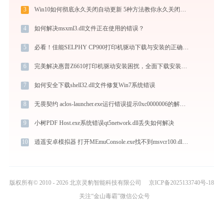
3
Win10如何彻底永久关闭自动更新 5种方法教你永久关闭win10自动更新
4
如何解决msxml3.dll文件正在使用的错误？
5
必看！佳能SELPHY CP900打印机驱动下载与安装的正确姿势
6
完美解决惠普Z6610打印机驱动安装困扰，全面下载安装教程
7
如何安全下载shell32.dll文件修复Win7系统错误
8
无畏契约 aclos-launcher.exe运行错误提示0xc0000006的解决办法
9
小树PDF Host.exe系统错误qt5network.dll丢失如何解决
10
逍遥安卓模拟器 打开MEmuConsole.exe找不到msvcr100.dll怎么办
版权所有© 2010 - 2026 北京灵豹智能科技有限公司
京ICP备2025133740号-18
关注“金山毒霸”微信公众号