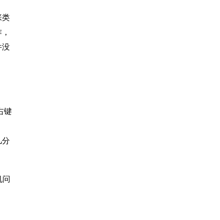
张类
作，
件没
右键
几分
机问