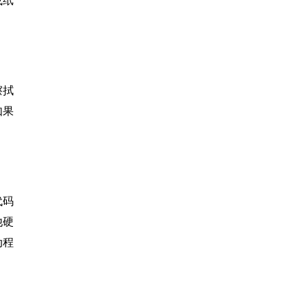
或纸
。
擦拭
如果
代码
他硬
动程