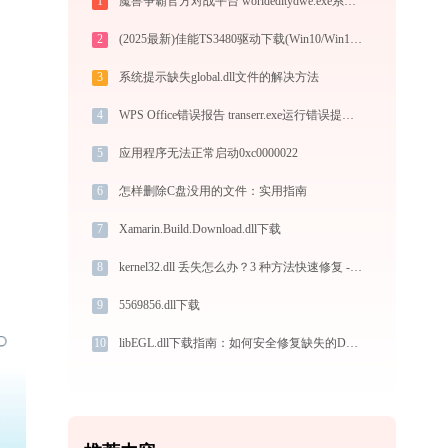
1
魔兽争霸官方对战平台 worldeditydwe.exe系统错误yddll丢失如何解决
2
(2025最新)佳能TS3480驱动下载(Win10/Win11) 官方安全下载与安装教程
3
系统提示缺失global.dll文件的解决方法
4
WPS Office错误报告 transerr.exe运行错误提示0xc000000d的解决办法
5
应用程序无法正常启动0xc0000022
6
怎样删除C盘没用的文件：实用指南
7
Xamarin.Build.Download.dll下载
8
kernel32.dll 丢失怎么办？3 种方法快速修复 - 专家教程
9
5569856.dll下载
10
libEGL.dll下载指南：如何安全修复缺失的DLL文件