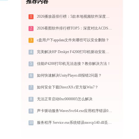
推荐内容
1
2026播放器排行榜：5款本地视频软件深度对比与推荐
2
2026看图软件排行榜TOP5：深度对比ACDSee、2345、光影、Honeyview、FastStone
3
c盘用户下appdata文件夹哪些可以安全删除？
4
完美解决HP Deskjet F4200打印机驱动安装困扰，全面下载安装教程
5
佳能iP4200打印机无法连接？教你解决方法！
6
如何快速解决UnityPlayer.dll报错2问题？
7
如何安全下载DirectX9.c官方版Win7？
8
无法正常启动0xc0000005怎么解决
9
声卡驱动服务WavesSvc64.exe应用程序错误0xc0000005解决方法
10
服务程序 Service.exe系统错误msvcp140.dll丢失如何解决