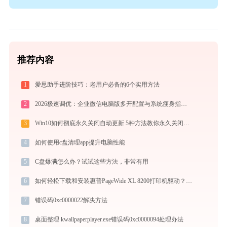
推荐内容
1
爱思助手进阶技巧：老用户必备的6个实用方法
2
2026极速调优：企业微信电脑版多开配置与系统瘦身指南，拒绝流氓捆绑
3
Win10如何彻底永久关闭自动更新 5种方法教你永久关闭win10自动更新
4
如何使用c盘清理app提升电脑性能
5
C盘爆满怎么办？试试这些方法，非常有用
6
如何轻松下载和安装惠普PageWide XL 8200打印机驱动？跟着这篇指南走
7
错误码0xc0000022解决方法
8
桌面整理 kwallpaperplayer.exe错误码0xc0000094处理办法