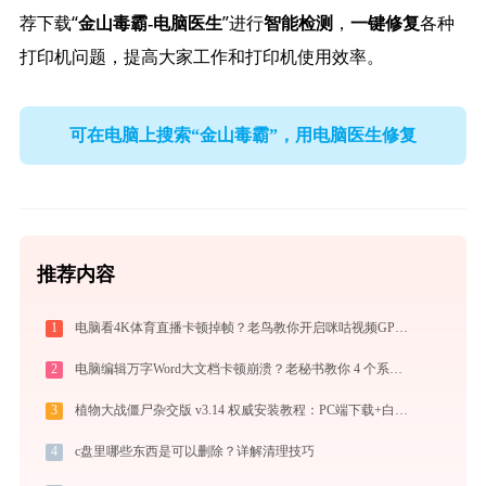
荐下载“
”进行
，
各种
金山毒霸-电脑医生
智能检测
一键修复
打印机问题，提高大家工作和打印机使用效率。
可在电脑上搜索“金山毒霸”，用电脑医生修复
推荐内容
1
电脑看4K体育直播卡顿掉帧？老鸟教你开启咪咕视频GPU硬件解码与大屏直连
2
电脑编辑万字Word大文档卡顿崩溃？老秘书教你 4 个系统级优化设置与避坑神技
3
植物大战僵尸杂交版 v3.14 权威安装教程：PC端下载+白屏闪退完美解决
4
c盘里哪些东西是可以删除？详解清理技巧