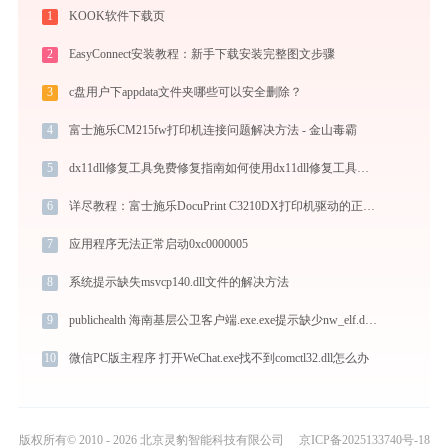
1
KOOK软件下载页
2
EasyConnect安装教程：新手下载安装完整图文步骤
3
c盘用户下appdata文件夹哪些可以安全删除？
4
富士施乐CM215fw打印机连接问题解决方法 - 金山毒霸
5
dx11dll修复工具免费修复指南如何使用dx11dll修复工具排查错误？
6
详尽教程：富士施乐DocuPrint C3210DX打印机驱动的正确下载与安装方式
7
应用程序无法正常启动0xc0000005
8
系统提示缺失msvcp140.dll文件的解决方法
9
publichealth 海南基层公卫客户端.exe.exe提示缺少nw_elf.dll文件的解决办法
10
微信PC版主程序 打开WeChat.exe找不到comctl32.dll怎么办
版权所有© 2010 - 2026 北京灵豹智能科技有限公司
京ICP备2025133740号-18