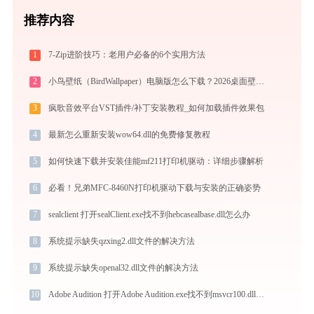
推荐内容
1
7-Zip进阶技巧：老用户必备的6个实用方法
2
小鸟壁纸（BirdWallpaper）电脑版怎么下载？2026桌面壁纸美化神器指南
3
疯歌音效平台VST插件/补丁安装教程_如何加载插件效果包
4
最新怎么重新安装wow64.dll的免费修复教程
5
如何快速下载并安装佳能mf211打印机驱动：详细步骤解析
6
必看！兄弟MFC-8460N打印机驱动下载与安装的正确姿势
7
sealclient 打开sealClient.exe找不到hebcasealbase.dll怎么办
8
系统提示缺失qzxing2.dll文件的解决方法
9
系统提示缺失openal32.dll文件的解决方法
10
Adobe Audition 打开Adobe Audition.exe找不到msvcr100.dll怎么办