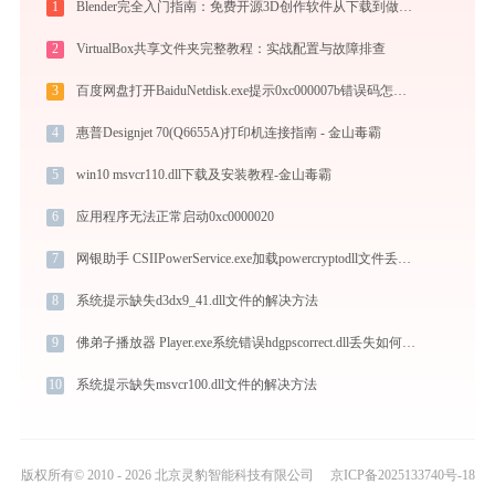
1
Blender完全入门指南：免费开源3D创作软件从下载到做出第一个作品（2026最新）
2
VirtualBox共享文件夹完整教程：实战配置与故障排查
3
百度网盘打开BaiduNetdisk.exe提示0xc000007b错误码怎么办
4
惠普Designjet 70(Q6655A)打印机连接指南 - 金山毒霸
5
win10 msvcr110.dll下载及安装教程-金山毒霸
6
应用程序无法正常启动0xc0000020
7
网银助手 CSIIPowerService.exe加载powercryptodll文件丢失处理办法
8
系统提示缺失d3dx9_41.dll文件的解决方法
9
佛弟子播放器 Player.exe系统错误hdgpscorrect.dll丢失如何解决
10
系统提示缺失msvcr100.dll文件的解决方法
版权所有© 2010 - 2026 北京灵豹智能科技有限公司
京ICP备2025133740号-18