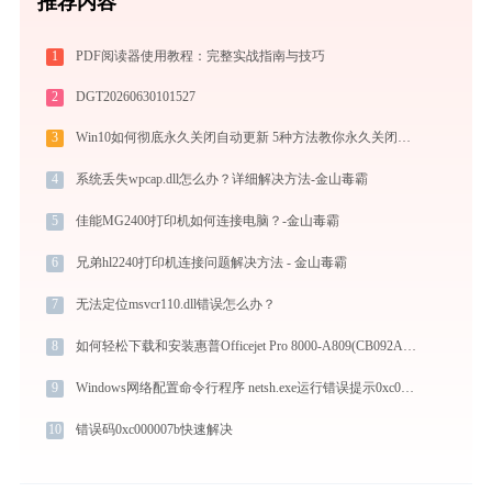
推荐内容
1
PDF阅读器使用教程：完整实战指南与技巧
2
DGT20260630101527
3
Win10如何彻底永久关闭自动更新 5种方法教你永久关闭win10自动更新
4
系统丢失wpcap.dll怎么办？详细解决方法-金山毒霸
5
佳能MG2400打印机如何连接电脑？-金山毒霸
6
兄弟hl2240打印机连接问题解决方法 - 金山毒霸
7
无法定位msvcr110.dll错误怎么办？
8
如何轻松下载和安装惠普Officejet Pro 8000-A809(CB092A)打印机驱动？跟着这篇指南走
9
Windows网络配置命令行程序 netsh.exe运行错误提示0xc0000017的解决办法
10
错误码0xc000007b快速解决