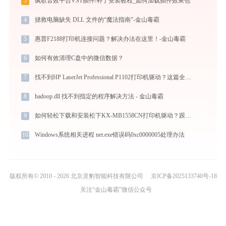
3
疯歌音效平台VST插件/补丁安装教程_如何加载插件效果包
4
拯救电脑缺失 DLL 文件的“魔法指南”-金山毒霸
5
惠普F2188打印机连接问题？解决办法在这里！-金山毒霸
6
如何有效清理C盘中的微信数据？
7
找不到HP LaserJet Professional P1102打印机驱动？这篇全面下载安装指南帮到你
8
hadoop.dll 找不到指定的程序解决方法 - 金山毒霸
9
如何轻松下载和安装松下KX-MB1558CN打印机驱动？跟着这篇指南走
10
Windows系统相关进程 net.exe错误码0xc0000005处理办法
版权所有© 2010 - 2026 北京灵豹智能科技有限公司
京ICP备2025133740号-18
关注“金山毒霸”微信公众号