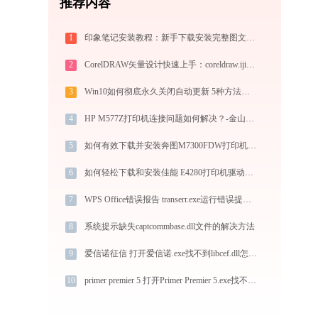
推荐内容
1
印象笔记安装教程：新手下载安装完整图文步骤
2
CorelDRAW矢量设计快速上手：coreldraw.ijinshan.com 安全绿色安装与核心技巧
3
Win10如何彻底永久关闭自动更新 5种方法教你永久关闭win10自动更新
4
HP M577Z打印机连接问题如何解决？-金山毒霸
5
如何有效下载并安装奔图M7300FDW打印机驱动？全方位指导手册
6
如何轻松下载和安装佳能 E4280打印机驱动？跟着这篇指南走
7
WPS Office错误报告 transerr.exe运行错误提示0xc000000d的解决办法
8
系统提示缺失captcommbase.dll文件的解决方法
9
爱信诺征信 打开爱信诺.exe找不到libcef.dll怎么办
10
primer premier 5 打开Primer Premier 5.exe找不到xnmte458.dll怎么办