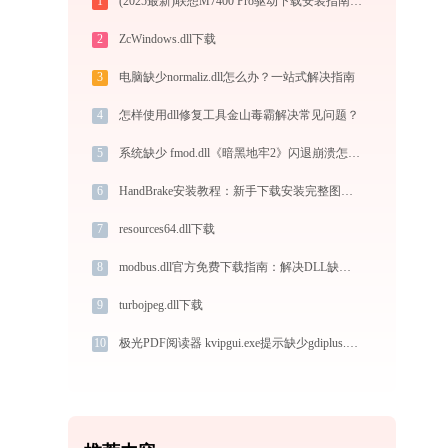
1
(2025最新)联想M7400 Pro驱动下载安装指南（Win10/Win11官方）
2
ZcWindows.dll下载
3
电脑缺少normaliz.dll怎么办？一站式解决指南
4
怎样使用dll修复工具金山毒霸解决常见问题？
5
系统缺少 fmod.dll《暗黑地牢2》闪退崩溃怎么办？5 分钟修复教程！实测有效！
6
HandBrake安装教程：新手下载安装完整图文步骤
7
resources64.dll下载
8
modbus.dll官方免费下载指南：解决DLL缺失问题的完整方案
9
turbojpeg.dll下载
10
极光PDF阅读器 kvipgui.exe提示缺少gdiplus.dll文件的解决办法