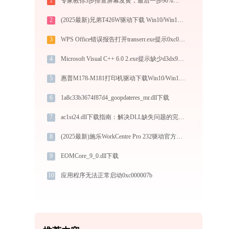
1
专家教你3步排查屏幕发黄，最后一步90%的人不敢自己动手
2
(2025最新)兄弟T426W驱动下载 Win10/Win11 官方安装教程
3
WPS Office错误报告打开transerr.exe提示0xc000000d错误码怎么办
4
Microsoft Visual C++ 6.0 2.exe提示缺少d3dx9_43.dll文件的解决办法
5
惠普M178-M181打印机驱动下载Win10/Win11官方安装图文教程
6
1a8c33b3674f87d4_goopdateres_mr.dll下载
7
ac1st24.dll下载指南：解决DLL缺失问题的完整方案
8
(2025最新)施乐WorkCentre Pro 232驱动官方安全下载，兼容Win10/Win11
9
EOMCore_9_0.dll下载
10
应用程序无法正常启动0xc000007b