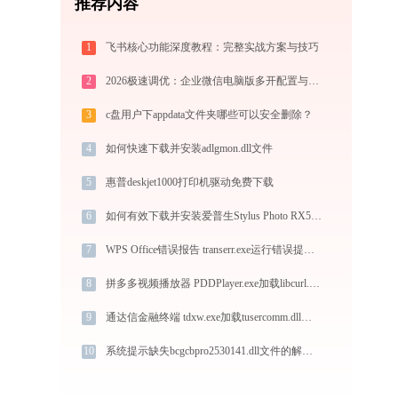
推荐内容
1
飞书核心功能深度教程：完整实战方案与技巧
2
2026极速调优：企业微信电脑版多开配置与系统瘦身指南，拒绝流氓捆绑
3
c盘用户下appdata文件夹哪些可以安全删除？
4
如何快速下载并安装adlgmon.dll文件
5
惠普deskjet1000打印机驱动免费下载
6
如何有效下载并安装爱普生Stylus Photo RX510打印机驱动？全方位指导手册
7
WPS Office错误报告 transerr.exe运行错误提示0xc000000d的解决办法
8
拼多多视频播放器 PDDPlayer.exe加载libcurl.dll文件丢失处理办法
9
通达信金融终端 tdxw.exe加载tusercomm.dll文件丢失处理办法
10
系统提示缺失bcgcbpro2530141.dll文件的解决方法