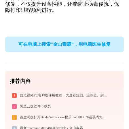
修复，不仅提升设备性能，还能防止病毒侵扰，保
障打印过程顺利进行。
可在电脑上搜索“金山毒霸”，用电脑医生修复
推荐内容
1
西瓜视频PC客户端使用教程：大屏看短剧、追综艺、刷影视的高清播放指南
2
阿里云盘软件下载页
3
百度网盘打开BaiduNetdisk.exe提示0xc000007b错误码怎么办
4
最新msvbvm5.dll 64位修复指南 - 金山毒霸