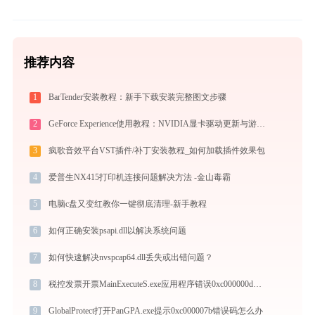
推荐内容
1
BarTender安装教程：新手下载安装完整图文步骤
2
GeForce Experience使用教程：NVIDIA显卡驱动更新与游戏优化录制完全指南
3
疯歌音效平台VST插件/补丁安装教程_如何加载插件效果包
4
爱普生NX415打印机连接问题解决方法 -金山毒霸
5
电脑c盘又变红教你一键彻底清理-新手教程
6
如何正确安装psapi.dll以解决系统问题
7
如何快速解决nvspcap64.dll丢失或出错问题？
8
税控发票开票MainExecuteS.exe应用程序错误0xc000000d解决方法
9
GlobalProtect打开PanGPA.exe提示0xc000007b错误码怎么办