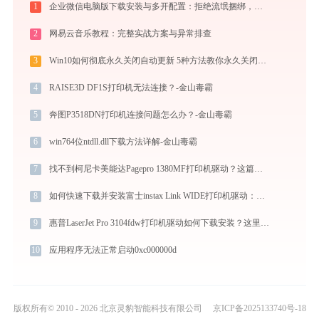
1
企业微信电脑版下载安装与多开配置：拒绝流氓捆绑，拯救C盘深度瘦身配置指南
2
网易云音乐教程：完整实战方案与异常排查
3
Win10如何彻底永久关闭自动更新 5种方法教你永久关闭win10自动更新
4
RAISE3D DF1S打印机无法连接？-金山毒霸
5
奔图P3518DN打印机连接问题怎么办？-金山毒霸
6
win764位ntdll.dll下载方法详解-金山毒霸
7
找不到柯尼卡美能达Pagepro 1380MF打印机驱动？这篇全面下载安装指南帮到你
8
如何快速下载并安装富士instax Link WIDE打印机驱动：详细步骤解析
9
惠普LaserJet Pro 3104fdw打印机驱动如何下载安装？这里有你需要的所有信息
10
应用程序无法正常启动0xc000000d
版权所有© 2010 - 2026 北京灵豹智能科技有限公司
京ICP备2025133740号-18