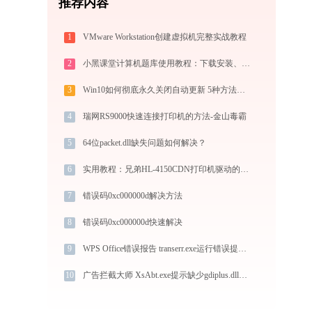
推荐内容
1
VMware Workstation创建虚拟机完整实战教程
2
小黑课堂计算机题库使用教程：下载安装、模拟考试与高效刷题全攻略
3
Win10如何彻底永久关闭自动更新 5种方法教你永久关闭win10自动更新
4
瑞网RS9000快速连接打印机的方法-金山毒霸
5
64位packet.dll缺失问题如何解决？
6
实用教程：兄弟HL-4150CDN打印机驱动的下载与安装技巧
7
错误码0xc000000d解决方法
8
错误码0xc000000d快速解决
9
WPS Office错误报告 transerr.exe运行错误提示0xc000000d的解决办法
10
广告拦截大师 XsAbt.exe提示缺少gdiplus.dll文件的解决办法