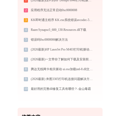
1
(2026最新)找不到HP Deskjet 6940打印机驱动？这篇全面下载安装指南帮到你
2
应用程序无法正常启动0xc0000008
3
KK即时通主程序 KK.exe系统错误avcodec-57.dll丢失如何解决
4
Razer.Synapse3_600_130.Resources.dll下载
5
错误码0xc0000006解决方法
6
(2026最新)HP LaserJet Pro M403打印机驱动下载安装全程指导，轻松解决打印问题
7
(2026最新)一文带你了解如何下载及安装联想M750打印机驱动
8
腾达无线网卡相关驱动 ui.exe加载intl-8.dll文件丢失处理办法
9
(2026最新) 奔图3305打印机连接问题解决方法 -金山毒霸
10
最好用的完整dll修复工具有哪些？-金山毒霸