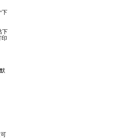
“下
站下
打印
为默
这可