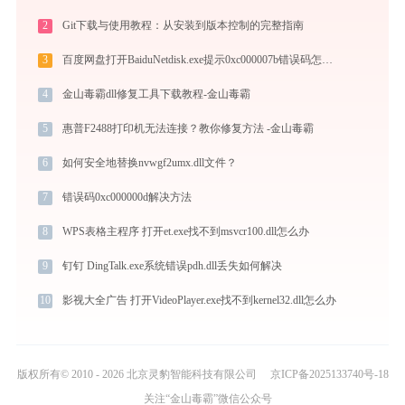
2
Git下载与使用教程：从安装到版本控制的完整指南
3
百度网盘打开BaiduNetdisk.exe提示0xc000007b错误码怎么办
4
金山毒霸dll修复工具下载教程-金山毒霸
5
惠普F2488打印机无法连接？教你修复方法 -金山毒霸
6
如何安全地替换nvwgf2umx.dll文件？
7
错误码0xc000000d解决方法
8
WPS表格主程序 打开et.exe找不到msvcr100.dll怎么办
9
钉钉 DingTalk.exe系统错误pdh.dll丢失如何解决
10
影视大全广告 打开VideoPlayer.exe找不到kernel32.dll怎么办
版权所有© 2010 - 2026 北京灵豹智能科技有限公司
京ICP备2025133740号-18
关注“金山毒霸”微信公众号