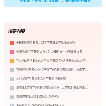
可在电脑上搜索“金山毒霸”，用电脑医生修复
推荐内容
1
全民K歌安装教程：新手下载安装完整图文步骤
2
中望CAD打不开怎么办？5大原因+逐个排查修复方案
3
Win10如何彻底永久关闭自动更新 5种方法教你永久关闭win10自动更新
4
完美解决HP DeskJet 957C打印机驱动安装困扰，全面下载安装教程
5
.net在运行时替换dll文件下载的详细步骤
6
爱普生R270打印机驱动安装全攻略：从下载到安装完全教程
7
应用程序无法正常启动0xc000000d
8
系统提示0xc0000006错误码的解决方法