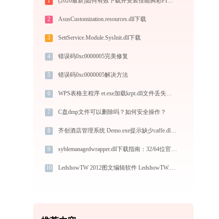
1
(2026最新)如何有效下载并安装佳能腾彩PIXMA iP2880打印机驱动？全方位指导手册
2
AsusCustomization.resources.dll下载
3
SettService.Module.SysInit.dll下载
4
错误码0xc0000005完美修复
5
错误码0xc0000005解决方法
6
WPS表格主程序 et.exe加载krpt.dll文件丢失处理办法
7
C盘dmp文件可以删除吗？如何安全操作？
8
齐创酒店管理系统 Demo.exe提示缺少caffe.dll文件的解决办法
9
syblemanagedwrapper.dll下载指南：32/64位官方免费版解决DLL缺失问题
10
LedshowTW 2012图文编辑软件 LedshowTW.exe加载sun_show.dll文件丢失处理办法