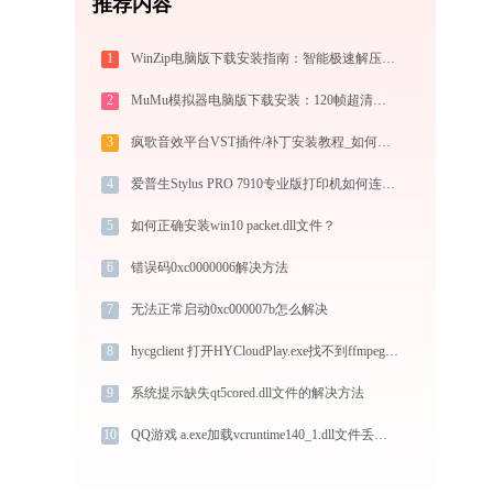
推荐内容
1
WinZip电脑版下载安装指南：智能极速解压缩与文件加密安全管控专家
2
MuMu模拟器电脑版下载安装：120帧超清极速运行，电脑玩手游的装机必备神器
3
疯歌音效平台VST插件/补丁安装教程_如何加载插件效果包
4
爱普生Stylus PRO 7910专业版打印机如何连接？-金山毒霸
5
如何正确安装win10 packet.dll文件？
6
错误码0xc0000006解决方法
7
无法正常启动0xc000007b怎么解决
8
hycgclient 打开HYCloudPlay.exe找不到ffmpeg.dll怎么办
9
系统提示缺失qt5cored.dll文件的解决方法
10
QQ游戏 a.exe加载vcruntime140_1.dll文件丢失处理办法