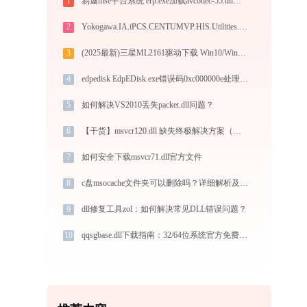
1
易遨mse平台系统 erp.exe加载avcodec-55.dll文件丢失处理办法
2
Yokogawa.IA.iPCS.CENTUMVP.HIS.Utilities.ni.dll下载
3
(2025最新)三星ML2161驱动下载 Win10/Win11官方安装指南
4
edpedisk EdpEDisk.exe错误码0xc000000e处理办法
5
如何解决VS2010丢失packet.dll问题？
6
【干货】msvcr120.dll 缺失终极解决方案（含官方修复工具 + 手动操作指南）
7
如何安全下载msvcr71.dll官方文件
8
c盘msocache文件夹可以删除吗？详细解析及注意事项
9
dll修复工具zol：如何解决常见DLL错误问题？
10
qqsgbase.dll下载指南：32/64位系统官方免费版DLL文件修复教程