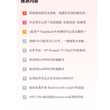
推荐内容
1
雷电模拟器完全攻略：电脑玩手游的最佳安卓模拟器下载安装与优化配置指南
2
作业帮怎么用？拍照搜题+在线答疑+直播课，中小学生辅导全攻略
3
c盘用户下appdata文件夹哪些可以安全删除？
4
拯救Win10缺失DLL文件，一键修复全攻略-金山毒霸
5
从零开始：HP Designjet T1120ps打印机驱动的下载及安装流程
6
错误码0xc0000020快速解决
7
错误码0xc0000020快速解决
8
应用程序无法正常启动0xc0000020
9
税控发票开票 MainExecuteS.exe运行错误提示0xc000000d的解决办法
10
WPS Office错误报告transerr.exe应用程序错误0xc000000d解决方法