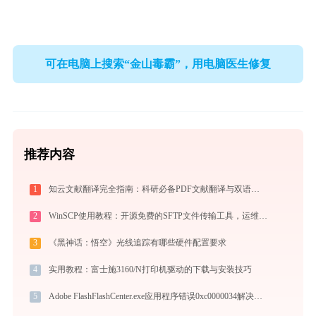
可在电脑上搜索“金山毒霸”，用电脑医生修复
推荐内容
1
知云文献翻译完全指南：科研必备PDF文献翻译与双语对照阅读效率工具（2026最新）
2
WinSCP使用教程：开源免费的SFTP文件传输工具，运维必备远程管理利器
3
《黑神话：悟空》光线追踪有哪些硬件配置要求
4
实用教程：富士施3160/N打印机驱动的下载与安装技巧
5
Adobe FlashFlashCenter.exe应用程序错误0xc0000034解决方法