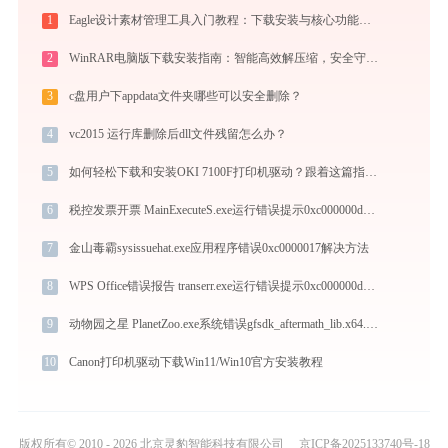
1
Eagle设计素材管理工具入门教程：下载安装与核心功能详解
2
WinRAR电脑版下载安装指南：智能高效解压缩，安全守护文件传输与归档
3
c盘用户下appdata文件夹哪些可以安全删除？
4
vc2015 运行库删除后dll文件残留怎么办？
5
如何轻松下载和安装OKI 7100F打印机驱动？跟着这篇指南走
6
税控发票开票 MainExecuteS.exe运行错误提示0xc000000d的解决办法
7
金山毒霸sysissuehat.exe应用程序错误0xc0000017解决方法
8
WPS Office错误报告 transerr.exe运行错误提示0xc000000d的解决办法
9
动物园之星 PlanetZoo.exe系统错误gfsdk_aftermath_lib.x64.dll丢失如何解决
10
Canon打印机驱动下载Win11/Win10官方安装教程
版权所有© 2010 - 2026 北京灵豹智能科技有限公司
京ICP备2025133740号-18