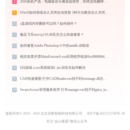
2
2026装机严选：电脑版音乐播放器推荐，拒绝流氓捆绑，还原极致无损心流音质
3
Win10如何彻底永久关闭自动更新 5种方法教你永久关闭win10自动更新
4
c盘虚拟内存删除可以吗？如何操作？
5
极品飞车msvcp110.dll丢失怎么快速修复？
6
如何修复Adobe Photoshop 6 中的amtlib.dll错误
7
税控发票开票MainExecuteS.exe应用程序错误0xc000000d解决方法
8
QQ游戏 a.exe系统错误f_ini.dll丢失如何解决
9
CAD快速看图 打开CADReader.exe找不到freeimage.dll怎么办
10
SecureAccess管理服务程序 打开manager.exe找不到gdca_user_act.dll怎么办
版权所有© 2010 - 2026 北京灵豹智能科技有限公司
京ICP备2025133740号-18
关注“金山毒霸”微信公众号