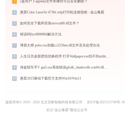
3
c盘用户下appdata文件夹哪些可以安全删除？
4
惠普Color LaserJet 4730x mfp打印机连接指南 - 金山毒霸
5
如何安全下载和安装msvcm80.dll文件？
6
错误码0xc000000d解决方法
7
博易大师 pobo.exe加载cc3250mt.dll文件丢失处理办法
8
人生日历桌面壁纸切换程序 打开Wallpaper.exe找不到utilities.dll怎么办
9
侠盗猎车手V gta5.exe系统错误gfsdk_shadowlib.win64.dll丢失如何解决
10
惠普2025驱动下载官方支持Win10/Win11
版权所有© 2010 - 2026 北京灵豹智能科技有限公司
京ICP备2025133740号-18
关注“金山毒霸”微信公众号