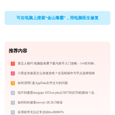
可在电脑上搜索“金山毒霸”，用电脑医生修复
推荐内容
1
第五人格PC电脑版免费下载与新手入门攻略：1v4非对称竞技的极致体验
2
小黑盒加速器怎么加速游戏？全流程操作与节点选择指南
3
如何清理C盘AppData文件过大的问题
4
找不到惠普designjet 1055cm plus(C6075B)打印机驱动？这篇全面下载安装指南帮到你
5
如何轻松修复msvcp1.dll 2k15错误
6
应用程序无法正常启动0xc000007b