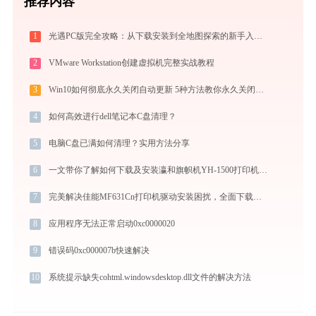
推荐内容
1
光遇PC版完全攻略：从下载安装到全地图探索的新手入门指南（2026最新）
2
VMware Workstation创建虚拟机完整实战教程
3
Win10如何彻底永久关闭自动更新 5种方法教你永久关闭win10自动更新
4
如何高效进行dell笔记本C盘清理？
5
电脑C盘已满如何清理？实用方法分享
6
一文带你了解如何下载及安装瀛和旗帜机YH-1500打印机驱动
7
完美解决佳能MF631Cn打印机驱动安装困扰，全面下载安装教程
8
应用程序无法正常启动0xc0000020
9
错误码0xc000007b快速解决
10
系统提示缺失cohtml.windowsdesktop.dll文件的解决方法