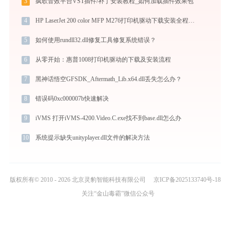
3
疯歌音效平台VST插件/补丁安装教程_如何加载插件效果包
4
HP LaserJet 200 color MFP M276打印机驱动下载安装全程指导，轻松解决打印问题
5
如何使用rundll32.dll修复工具修复系统错误？
6
从零开始：惠普1008打印机驱动的下载及安装流程
7
黑神话悟空GFSDK_Aftermath_Lib.x64.dll丢失怎么办？
8
错误码0xc000007b快速解决
9
iVMS 打开iVMS-4200.Video.C.exe找不到base.dll怎么办
10
系统提示缺失unityplayer.dll文件的解决方法
版权所有© 2010 - 2026 北京灵豹智能科技有限公司
京ICP备2025133740号-18
关注“金山毒霸”微信公众号