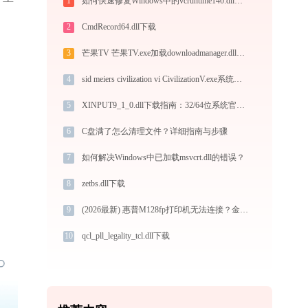
1
如何快速修复Windows中的vcruntime140.dll缺失问题
2
CmdRecord64.dll下载
3
芒果TV 芒果TV.exe加载downloadmanager.dll文件丢失处理办法
4
sid meiers civilization vi CivilizationV.exe系统错误steam_api.dll丢失如何解决
5
XINPUT9_1_0.dll下载指南：32/64位系统官方免费版，解决DLL缺失问题
6
C盘满了怎么清理文件？详细指南与步骤
7
如何解决Windows中已加载msvcrt.dll的错误？
8
zetbs.dll下载
9
(2026最新) 惠普M128fp打印机无法连接？金山毒霸教你解决！
10
qcl_pll_legality_tcl.dll下载