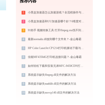
推荐内容
1
小黑盒加速器怎么加速游戏？全流程操作与节点选择指南
2
小黑盒加速器和UU加速器哪个好？6维度对比指南
3
91助手 视频转换工具 打开ffmpeg.exe找不到avdevice-58.dll怎么办
4
最新normaliz.dll放到哪个文件夹？-金山毒霸
5
HP Color LaserJet CP1214打印机驱动下载与安装教程：新手也能轻松搞定
6
佳能MF4350dG打印机连接问题？-金山毒霸
7
如何轻松下载和安装兄弟MFC-9450CDN打印机驱动？跟着这篇指南走
8
系统提示缺失ffmpeg.dll文件的解决方法
9
系统提示缺失mathlib.dll文件的解决方法
10
系统提示缺失msvcp140.dll文件的解决方法