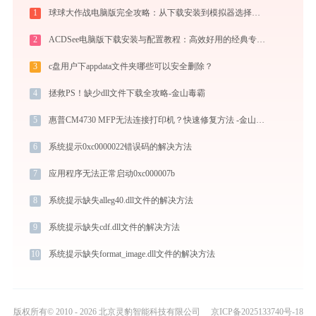
1
球球大作战电脑版完全攻略：从下载安装到模拟器选择，大屏冲分指南
2
ACDSee电脑版下载安装与配置教程：高效好用的经典专业看图与图像管理工具
3
c盘用户下appdata文件夹哪些可以安全删除？
4
拯救PS！缺少dll文件下载全攻略-金山毒霸
5
惠普CM4730 MFP无法连接打印机？快速修复方法 -金山毒霸
6
系统提示0xc0000022错误码的解决方法
7
应用程序无法正常启动0xc000007b
8
系统提示缺失alleg40.dll文件的解决方法
9
系统提示缺失cdf.dll文件的解决方法
10
系统提示缺失format_image.dll文件的解决方法
版权所有© 2010 - 2026 北京灵豹智能科技有限公司
京ICP备2025133740号-18