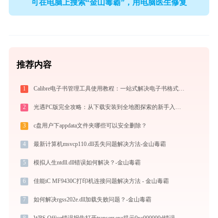
可在电脑上搜索“金山毒霸”，用电脑医生修复
推荐内容
1
Calibre电子书管理工具使用教程：一站式解决电子书格式转换、元数据管理与设备同步
2
光遇PC版完全攻略：从下载安装到全地图探索的新手入门指南（2026最新）
3
c盘用户下appdata文件夹哪些可以安全删除？
4
最新计算机msvcp110.dll丢失问题解决方法-金山毒霸
5
模拟人生ntdll.dll错误如何解决？-金山毒霸
6
佳能iC MF9430C打印机连接问题解决方法 - 金山毒霸
7
如何解决rgss202e.dll加载失败问题？-金山毒霸