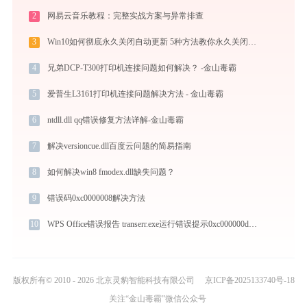
2
网易云音乐教程：完整实战方案与异常排查
3
Win10如何彻底永久关闭自动更新 5种方法教你永久关闭win10自动更新
4
兄弟DCP-T300打印机连接问题如何解决？ -金山毒霸
5
爱普生L3161打印机连接问题解决方法 - 金山毒霸
6
ntdll.dll qq错误修复方法详解-金山毒霸
7
解决versioncue.dll百度云问题的简易指南
8
如何解决win8 fmodex.dll缺失问题？
9
错误码0xc0000008解决方法
10
WPS Office错误报告 transerr.exe运行错误提示0xc000000d的解决办法
版权所有© 2010 - 2026 北京灵豹智能科技有限公司
京ICP备2025133740号-18
关注“金山毒霸”微信公众号