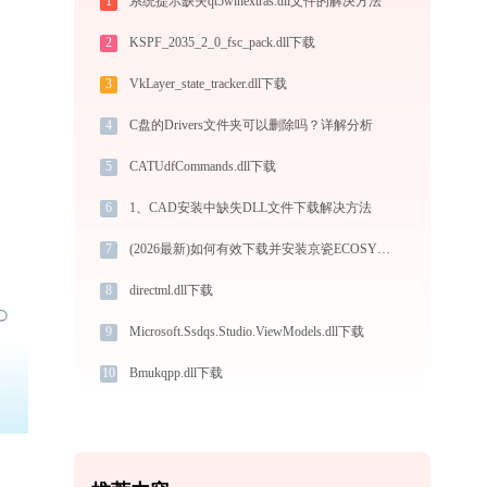
1
系统提示缺失qt5winextras.dll文件的解决方法
2
KSPF_2035_2_0_fsc_pack.dll下载
3
VkLayer_state_tracker.dll下载
4
C盘的Drivers文件夹可以删除吗？详解分析
5
CATUdfCommands.dll下载
6
1、CAD安装中缺失DLL文件下载解决方法
7
(2026最新)如何有效下载并安装京瓷ECOSYS P4040dn打印机驱动？全方位指导手册
8
directml.dll下载
9
Microsoft.Ssdqs.Studio.ViewModels.dll下载
10
Bmukqpp.dll下载