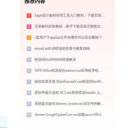
推荐内容
1
Eagle设计素材管理工具入门教程：下载安装与核心功能详解
2
完美解码安装教程：新手下载安装完整图文指南
3
c盘用户下appdata文件夹哪些可以安全删除？
4
msxml ntdll.dll错误的排查与修复指南
5
错误码0xc000000d快速解决
6
WPS Office错误报告transerr.exe应用程序错误0xc000000d解决方法
7
税控发票开票 MainExecuteS.exe错误码0xc000000d处理办法
8
星际争霸主进程 SC2.exe系统错误fmodex_4_44_23.dll丢失如何解决
9
系统提示缺失libboost_system-mt.dll文件的解决方法
10
chrome GoogleUpdateCore.exe加载msvcr100.dll文件丢失处理办法