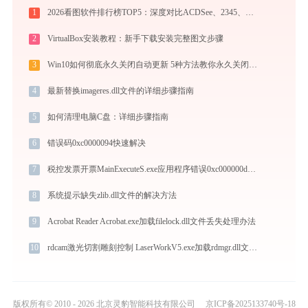
1
2026看图软件排行榜TOP5：深度对比ACDSee、2345、光影、Honeyview、FastStone
2
VirtualBox安装教程：新手下载安装完整图文步骤
3
Win10如何彻底永久关闭自动更新 5种方法教你永久关闭win10自动更新
4
最新替换imageres.dll文件的详细步骤指南
5
如何清理电脑C盘：详细步骤指南
6
错误码0xc0000094快速解决
7
税控发票开票MainExecuteS.exe应用程序错误0xc000000d解决方法
8
系统提示缺失zlib.dll文件的解决方法
9
Acrobat Reader Acrobat.exe加载filelock.dll文件丢失处理办法
10
rdcam激光切割雕刻控制 LaserWorkV5.exe加载rdmgr.dll文件丢失处理办法
版权所有© 2010 - 2026 北京灵豹智能科技有限公司
京ICP备2025133740号-18