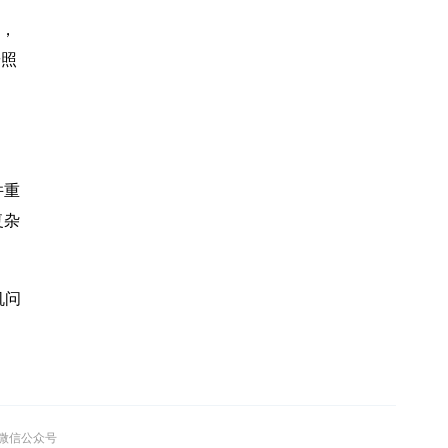
项，
按照
并重
复杂
机问
”微信公众号