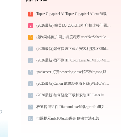
1
Topaz Gigapixel AI Topaz Gigapixel AI.exe加载qt5gui.dll文件丢失处理办法
2
(2026最新) 映美LQ-200KIIU打印机连接问题解决方法 -金山毒霸
3
搜狗网络账户同步调度程序 userNetSchedule.exe加载mfc140u.dll文件丢失处理办法
4
(2026最新)如何快速下载并安装利盟CS720de打印机驱动：详细步骤解析
5
(2026最新)找不到HP ColorLaserJet M153-M154 PCL.6打印机驱动？这篇全面下载安装指南帮到你
6
ipadserver 打开powerlogic.exe找不到mgsog1300as.dll怎么办
7
(2025最新)Canon iR3030驱动下载(Win10/Win11)及图文安装教程
8
(2026最新)如何轻松下载和安装HP LaserJet Professional M1132 MFP打印机驱动？跟着这篇指南走
9
极速拷贝组件 Diamond.exe加载sgrinfo.dll文件丢失处理办法
10
电脑提示mfc100u.dll丢失-解决方法汇总