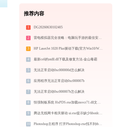
推荐内容
1
DG20260630102405
2
雷电模拟器完全攻略：电脑玩手游的最佳安卓模拟器下载安装与优化配置指南
3
HP LaserJet 1020 Plus驱动下载(官方Win10/Win11)
4
最新cs6的ntdll.dll下载及修复方法-金山毒霸
5
无法正常启动0xc000000d怎么解决
6
应用程序无法正常启动0xc000007b
7
无法正常启动0xc000007b怎么解决
8
恒强制板系统 HxPDS.exe加载msvcr71.dll文件丢失处理办法
9
腾达无线网卡相关驱动 ui.exe提示缺少libstdc++-6.dll文件的解决办法
10
Photoshop主程序 打开Photoshop.exe找不到tbbmalloc.dll怎么办